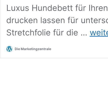
Luxus Hundebett für Ihren
drucken lassen für unter
Auto
Stretchfolie für die …
weit
Poliermasch
–
So
Die Marketingzentrale
bleibt
Ihr
Auto
neuwertig