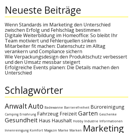
a
r
r
Neueste Beiträge
c
c
h
h
f
o
Wenn Standards im Marketing den Unterschied
r
zwischen Erfolg und Fehlschlag bestimmen
:
Digitale Weiterbildung im Homeoffice: So bleibt Ihr
Team motiviert und Fehlerquellen sinken
Mitarbeiter fit machen: Datenschutz im Alltag
verankern und Compliance sichern
Wie Verpackungsdesign den Produktschutz verbessert
und den Umsatz messbar steigert
Erfolgreiche Events planen: Die Details machen den
Unterschied
Schlagwörter
Anwalt
Auto
Büroreinigung
Badewanne
Barrierefreiheit
Garten
Fahrzeug
Freizeit
Camping
Ernährung
Geschenke
Gesundheit
Haus
Haushalt
Hobby
Industrie
Informationen
Marketing
Innenreinigung
Komfort
Magazin
Marke
Marken