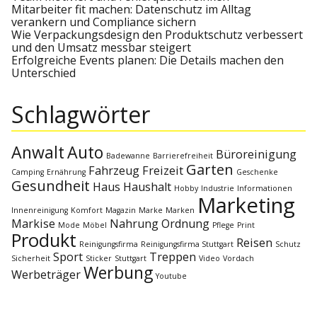
Mitarbeiter fit machen: Datenschutz im Alltag
n
verankern und Compliance sichern
Wie Verpackungsdesign den Produktschutz verbessert
a
und den Umsatz messbar steigert
Erfolgreiche Events planen: Die Details machen den
Unterschied
v
Schlagwörter
i
g
Anwalt
Auto
Büroreinigung
Badewanne
Barrierefreiheit
Garten
Fahrzeug
Freizeit
Camping
Ernährung
Geschenke
a
Gesundheit
Haus
Haushalt
Hobby
Industrie
Informationen
Marketing
t
Innenreinigung
Komfort
Magazin
Marke
Marken
Markise
Nahrung
Ordnung
Mode
Möbel
Pflege
Print
Produkt
Reisen
i
Reinigungsfirma
Reinigungsfirma Stuttgart
Schutz
Sport
Treppen
Sicherheit
Sticker
Stuttgart
Video
Vordach
Werbung
Werbeträger
Youtube
o