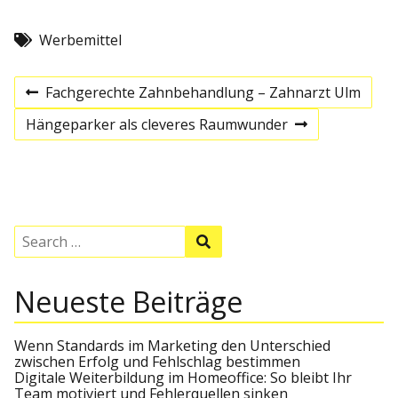
Werbemittel
B
Fachgerechte Zahnbehandlung – Zahnarzt Ulm
P
r
e
Hängeparker als cleveres Raumwunder
e
N
v
e
i
x
i
o
t
u
p
t
s
o
p
s
S
S
o
t
r
e
e
s
a
a
t
r
r
a
Neueste Beiträge
c
c
h
h
f
g
o
Wenn Standards im Marketing den Unterschied
r
zwischen Erfolg und Fehlschlag bestimmen
s
:
Digitale Weiterbildung im Homeoffice: So bleibt Ihr
Team motiviert und Fehlerquellen sinken