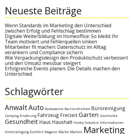
a
r
r
Neueste Beiträge
c
c
h
h
f
o
Wenn Standards im Marketing den Unterschied
r
zwischen Erfolg und Fehlschlag bestimmen
:
Digitale Weiterbildung im Homeoffice: So bleibt Ihr
Team motiviert und Fehlerquellen sinken
Mitarbeiter fit machen: Datenschutz im Alltag
verankern und Compliance sichern
Wie Verpackungsdesign den Produktschutz verbessert
und den Umsatz messbar steigert
Erfolgreiche Events planen: Die Details machen den
Unterschied
Schlagwörter
Anwalt
Auto
Büroreinigung
Badewanne
Barrierefreiheit
Garten
Fahrzeug
Freizeit
Camping
Ernährung
Geschenke
Gesundheit
Haus
Haushalt
Hobby
Industrie
Informationen
Marketing
Innenreinigung
Komfort
Magazin
Marke
Marken