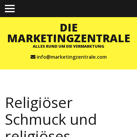
TO
GGL
E
DIE
ME
NU
MARKETINGZENTRALE
ALLES RUND UM DIE VERMARKTUNG
info@marketingzentrale.com
Religiöser
Schmuck und
religiöses