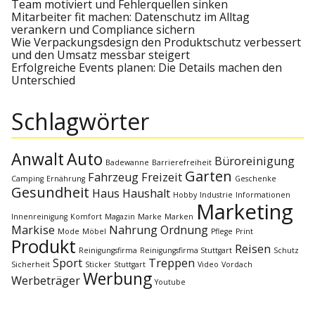
Team motiviert und Fehlerquellen sinken
n
Mitarbeiter fit machen: Datenschutz im Alltag
verankern und Compliance sichern
a
Wie Verpackungsdesign den Produktschutz verbessert
und den Umsatz messbar steigert
Erfolgreiche Events planen: Die Details machen den
v
Unterschied
i
Schlagwörter
g
Anwalt
Auto
Büroreinigung
Badewanne
Barrierefreiheit
a
Garten
Fahrzeug
Freizeit
Camping
Ernährung
Geschenke
Gesundheit
Haus
Haushalt
Hobby
Industrie
Informationen
Marketing
t
Innenreinigung
Komfort
Magazin
Marke
Marken
Markise
Nahrung
Ordnung
Mode
Möbel
Pflege
Print
i
Produkt
Reisen
Reinigungsfirma
Reinigungsfirma Stuttgart
Schutz
Sport
Treppen
Sicherheit
Sticker
Stuttgart
Video
Vordach
o
Werbung
Werbeträger
Youtube