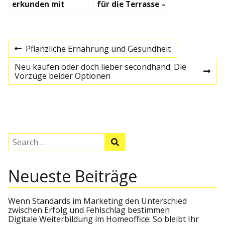
erkunden mit
für die Terrasse –
interessanten
diese
Stadttouren
Möglichkeiten gibt
es
B
Pflanzliche Ernährung und Gesundheit
P
r
e
Neu kaufen oder doch lieber secondhand: Die
e
N
Vorzüge beider Optionen
v
e
i
i
x
o
t
u
p
t
s
o
p
s
o
r
S
t
S
s
e
e
t
a
a
a
r
r
Neueste Beiträge
c
c
h
g
h
f
o
Wenn Standards im Marketing den Unterschied
s
r
zwischen Erfolg und Fehlschlag bestimmen
:
Digitale Weiterbildung im Homeoffice: So bleibt Ihr