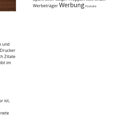
Werbung
Werbeträger
Youtube
n und
 Drucker
ch Zitate
ibt im
r ist,
gnete