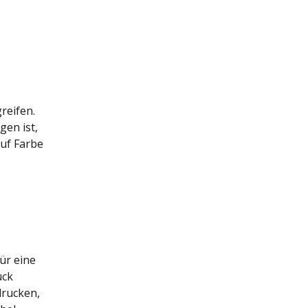
reifen.
gen ist,
auf Farbe
ür eine
uck
drucken,