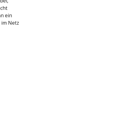
bel,
icht
nn ein
 im Netz