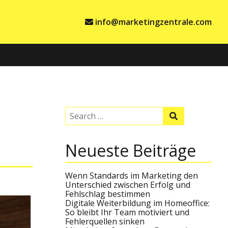
info@marketingzentrale.com
S
S
e
e
a
a
r
r
Neueste Beiträge
c
c
h
h
f
o
Wenn Standards im Marketing den
r
Unterschied zwischen Erfolg und
:
Fehlschlag bestimmen
Digitale Weiterbildung im Homeoffice:
So bleibt Ihr Team motiviert und
Fehlerquellen sinken