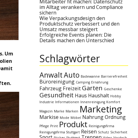
Mitarbeiter fit machen: Datenschutz
im Alltag verankern und Compliance
sichern
Wie Verpackungsdesign den
Produktschutz verbessert und den
Umsatz messbar steigert
Erfolgreiche Events planen: Die
Details machen den Unterschied
ss. Um
Schlagwörter
olien
Damit
Anwalt
Auto
Badewanne
Barrierefreiheit
Büroreinigung
ften.
Camping
Ernährung
Garten
Fahrzeug
Freizeit
Geschenke
Gesundheit
Haus
Haushalt
Hobby
Industrie
Informationen
Innenreinigung
Komfort
Marketing
Magazin
Marke
Marken
Markise
Nahrung
Ordnung
Mode
Möbel
Produkt
Pflege
Print
Reinigungsfirma
Reisen
Reinigungsfirma Stuttgart
Schutz
Sicherheit
Sport
Treppen
Sticker
Stuttgart
Video
Vordach