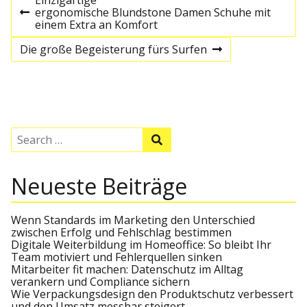
B
ergonomische Blundstone Damen Schuhe mit
P
e
einem Extra an Komfort
r
e
Die große Begeisterung fürs Surfen
v
N
i
i
e
o
x
t
u
t
s
p
p
o
r
o
s
S
S
s
t
e
e
a
t
a
a
r
r
Neueste Beiträge
c
g
c
h
h
f
s
o
Wenn Standards im Marketing den Unterschied
r
zwischen Erfolg und Fehlschlag bestimmen
:
Digitale Weiterbildung im Homeoffice: So bleibt Ihr
n
Team motiviert und Fehlerquellen sinken
Mitarbeiter fit machen: Datenschutz im Alltag
a
verankern und Compliance sichern
Wie Verpackungsdesign den Produktschutz verbessert
und den Umsatz messbar steigert