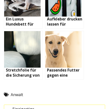
Ein Luxus
Aufkleber drucken
Hundebett für
lassen für
Ihren vierbeinigen
unterschiedlichste
Freund
Anwendungen
Stretchfolie für
Passendes Futter
die Sicherung von
gegen eine
Waren
Infektionskrankhei
t
Anwalt
Einzigartige