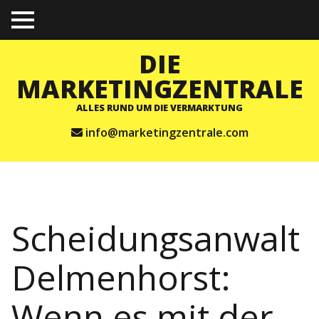
TO
GGL
E
DIE
ME
NU
MARKETINGZENTRALE
ALLES RUND UM DIE VERMARKTUNG
info@marketingzentrale.com
Scheidungsanwalt
Delmenhorst:
Wenn es mit der