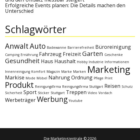
v
Erfolgreiche Events planen: Die Details machen den
Unterschied
i
Schlagwörter
g
Anwalt
Auto
a
Büroreinigung
Badewanne
Barrierefreiheit
Garten
Fahrzeug
Freizeit
Camping
Ernährung
Geschenke
Gesundheit
Haus
Haushalt
t
Hobby
Industrie
Informationen
Marketing
Innenreinigung
Komfort
Magazin
Marke
Marken
i
Markise
Nahrung
Ordnung
Mode
Möbel
Pflege
Print
Produkt
Reisen
Reinigungsfirma
Reinigungsfirma Stuttgart
Schutz
o
Sport
Treppen
Sicherheit
Sticker
Stuttgart
Video
Vordach
Werbung
Werbeträger
Youtube
n
Die Marketingzentrale © 2026