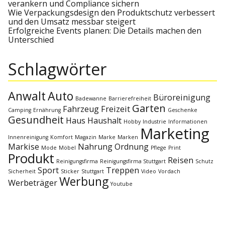
verankern und Compliance sichern
a
Wie Verpackungsdesign den Produktschutz verbessert
und den Umsatz messbar steigert
Erfolgreiche Events planen: Die Details machen den
v
Unterschied
i
Schlagwörter
g
Anwalt
Auto
Büroreinigung
Badewanne
Barrierefreiheit
a
Garten
Fahrzeug
Freizeit
Camping
Ernährung
Geschenke
Gesundheit
Haus
Haushalt
Hobby
Industrie
Informationen
Marketing
t
Innenreinigung
Komfort
Magazin
Marke
Marken
Markise
Nahrung
Ordnung
Mode
Möbel
Pflege
Print
i
Produkt
Reisen
Reinigungsfirma
Reinigungsfirma Stuttgart
Schutz
Sport
Treppen
Sicherheit
Sticker
Stuttgart
Video
Vordach
o
Werbung
Werbeträger
Youtube
n