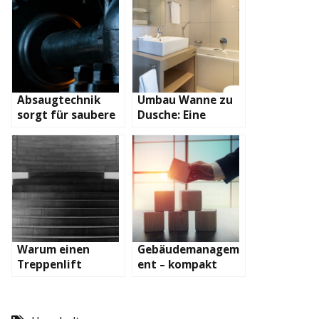
Absaugtechnik
Umbau Wanne zu
sorgt für saubere
Dusche: Eine
Umgebung
sinnvolle
Änderung
Warum einen
Gebäudemanagem
Treppenlift
ent – kompakt
gebraucht kaufen?
erklärt!