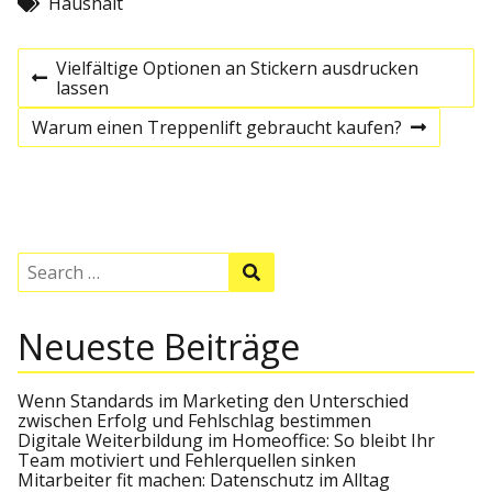
Haushalt
B
Vielfältige Optionen an Stickern ausdrucken
P
lassen
e
r
e
Warum einen Treppenlift gebraucht kaufen?
N
v
e
i
i
x
o
t
u
t
p
s
o
p
s
r
S
o
S
t
e
s
e
a
t
a
a
r
r
Neueste Beiträge
c
c
h
g
h
f
o
Wenn Standards im Marketing den Unterschied
s
r
zwischen Erfolg und Fehlschlag bestimmen
:
Digitale Weiterbildung im Homeoffice: So bleibt Ihr
Team motiviert und Fehlerquellen sinken
n
Mitarbeiter fit machen: Datenschutz im Alltag