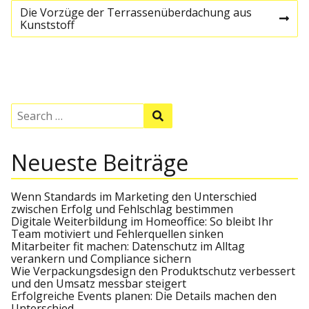
r
e
Die Vorzüge der Terrassenüberdachung aus
e
N
Kunststoff
v
e
i
i
x
o
t
u
p
t
s
o
p
s
o
r
S
t
S
s
e
e
t
a
a
a
r
r
Neueste Beiträge
c
c
h
g
h
f
o
Wenn Standards im Marketing den Unterschied
s
r
zwischen Erfolg und Fehlschlag bestimmen
:
Digitale Weiterbildung im Homeoffice: So bleibt Ihr
Team motiviert und Fehlerquellen sinken
n
Mitarbeiter fit machen: Datenschutz im Alltag
verankern und Compliance sichern
a
Wie Verpackungsdesign den Produktschutz verbessert
und den Umsatz messbar steigert
Erfolgreiche Events planen: Die Details machen den
Unterschied