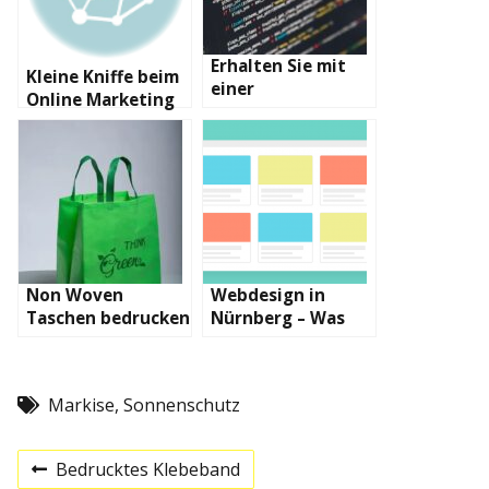
Erhalten Sie mit
Kleine Kniffe beim
einer
Online Marketing
Individualsoftware
die perfekte
Unternehmenssoft
ware
Non Woven
Webdesign in
Taschen bedrucken
Nürnberg – Was
und als Werbung
versteht man
nutzen
unter diesem
Begriff?
Markise
,
Sonnenschutz
B
Bedrucktes Klebeband
P