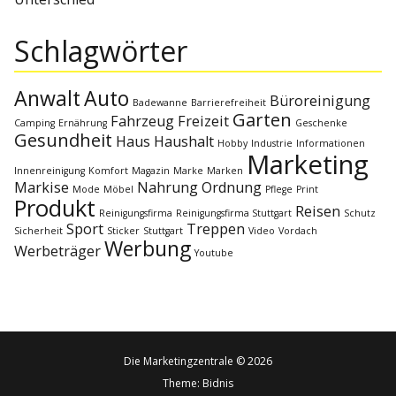
v
i
Schlagwörter
g
Anwalt
Auto
Büroreinigung
Badewanne
Barrierefreiheit
a
Garten
Fahrzeug
Freizeit
Camping
Ernährung
Geschenke
Gesundheit
Haus
Haushalt
Hobby
Industrie
Informationen
Marketing
t
Innenreinigung
Komfort
Magazin
Marke
Marken
Markise
Nahrung
Ordnung
Mode
Möbel
Pflege
Print
i
Produkt
Reisen
Reinigungsfirma
Reinigungsfirma Stuttgart
Schutz
Sport
Treppen
Sicherheit
Sticker
Stuttgart
Video
Vordach
o
Werbung
Werbeträger
Youtube
n
Die Marketingzentrale © 2026
Theme:
Bidnis