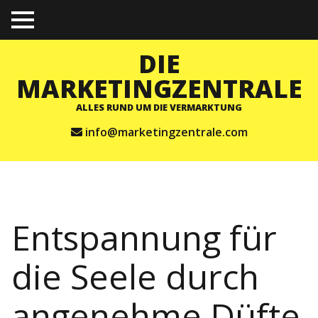
TO
GGL
E
DIE
ME
NU
MARKETINGZENTRALE
ALLES RUND UM DIE VERMARKTUNG
info@marketingzentrale.com
Entspannung für
die Seele durch
angenehme Düfte