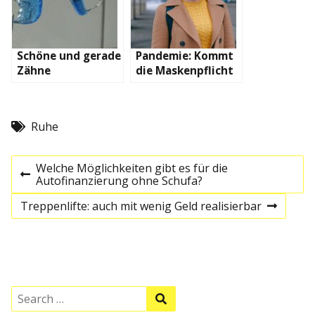
Schöne und gerade
Pandemie: Kommt
Zähne
die Maskenpflicht
zurück?
Ruhe
B
Welche Möglichkeiten gibt es für die
P
Autofinanzierung ohne Schufa?
e
r
e
Treppenlifte: auch mit wenig Geld realisierbar
N
v
e
i
i
x
o
t
u
t
p
s
o
p
s
r
S
o
S
t
e
s
e