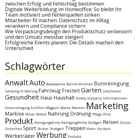
s
r
zwischen Erfolg und Fehlschlag bestimmen
:
Digitale Weiterbildung im Homeoffice: So bleibt Ihr
Team motiviert und Fehlerquellen sinken
n
Mitarbeiter fit machen: Datenschutz im Alltag
verankern und Compliance sichern
a
Wie Verpackungsdesign den Produktschutz verbessert
und den Umsatz messbar steigert
Erfolgreiche Events planen: Die Details machen den
v
Unterschied
i
Schlagwörter
g
Anwalt
Auto
Büroreinigung
Badewanne
Barrierefreiheit
a
Garten
Fahrzeug
Freizeit
Camping
Ernährung
Geschenke
Gesundheit
Haus
Haushalt
Hobby
Industrie
Informationen
Marketing
t
Innenreinigung
Komfort
Magazin
Marke
Marken
Markise
Nahrung
Ordnung
Mode
Möbel
Pflege
Print
i
Produkt
Reisen
Reinigungsfirma
Reinigungsfirma Stuttgart
Schutz
Sport
Treppen
Sicherheit
Sticker
Stuttgart
Video
Vordach
o
Werbung
Werbeträger
Youtube