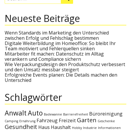
r
e
e
t
a
a
a
r
r
Neueste Beiträge
c
c
h
g
h
f
o
Wenn Standards im Marketing den Unterschied
s
r
zwischen Erfolg und Fehlschlag bestimmen
:
Digitale Weiterbildung im Homeoffice: So bleibt Ihr
Team motiviert und Fehlerquellen sinken
n
Mitarbeiter fit machen: Datenschutz im Alltag
verankern und Compliance sichern
a
Wie Verpackungsdesign den Produktschutz verbessert
und den Umsatz messbar steigert
Erfolgreiche Events planen: Die Details machen den
v
Unterschied
i
Schlagwörter
g
Anwalt
Auto
Büroreinigung
Badewanne
Barrierefreiheit
a
Garten
Fahrzeug
Freizeit
Camping
Ernährung
Geschenke
Gesundheit
Haus
Haushalt
Hobby
Industrie
Informationen