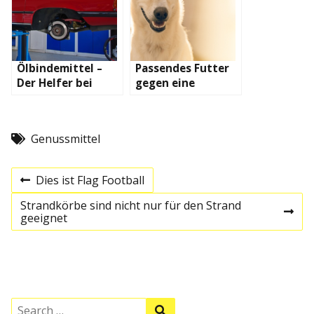
Ölbindemittel –
Passendes Futter
Der Helfer bei
gegen eine
jedem Unfall
Infektionskrankhei
t
Genussmittel
B
Dies ist Flag Football
P
r
e
Strandkörbe sind nicht nur für den Strand
e
N
geeignet
v
e
i
i
x
o
t
u
p
t
s
o
p
s
o
S
t
S
s