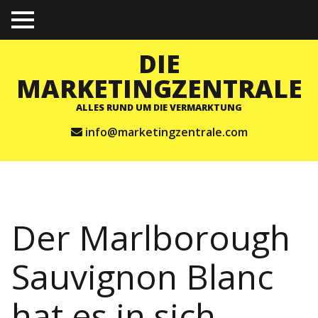
TO
GGL
E
DIE
ME
NU
MARKETINGZENTRALE
ALLES RUND UM DIE VERMARKTUNG
info@marketingzentrale.com
Der Marlborough
Sauvignon Blanc
hat es in sich