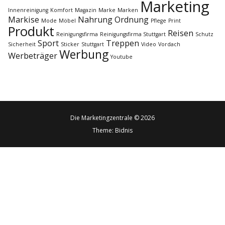
Marketing
t
Innenreinigung
Komfort
Magazin
Marke
Marken
Markise
Nahrung
Ordnung
Mode
Möbel
Pflege
Print
i
Produkt
Reisen
Reinigungsfirma
Reinigungsfirma Stuttgart
Schutz
Sport
Treppen
Sicherheit
Sticker
Stuttgart
Video
Vordach
o
Werbung
Werbeträger
Youtube
n
Die Marketingzentrale © 2026
Theme:
Bidnis